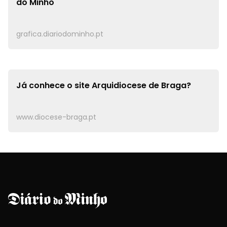
do Minho
grafica.diariodominho.pt
Já conhece o site
Arquidiocese de Braga?
www.diocese-braga.pt