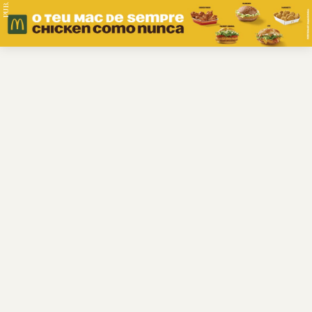
PUB.
Braga
Região
Desporto
Religião
Nacional
Internacional