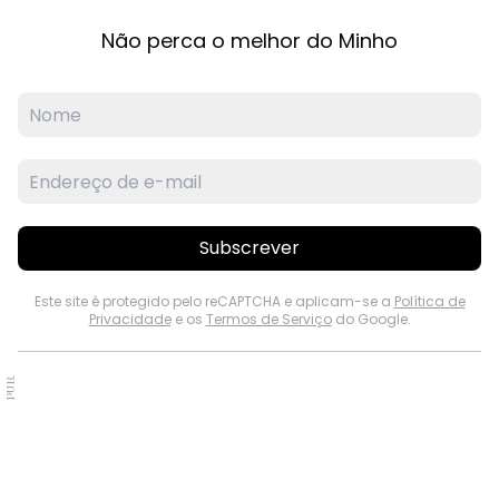
Não perca o melhor do Minho
Subscrever
Este site é protegido pelo reCAPTCHA e aplicam-se a
Política de
Privacidade
e os
Termos de Serviço
do Google.
PUB.