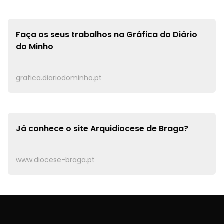
Faça os seus trabalhos na
Gráfica do Diário
do Minho
grafica.diariodominho.pt
Já conhece o site
Arquidiocese de Braga?
www.diocese-braga.pt