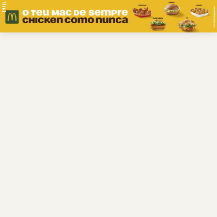
PUB.
Braga
Região
Desporto
Religião
Nacional
Internacional