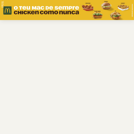
PUB.
Braga
Região
Desporto
Religião
Nacional
Internacional