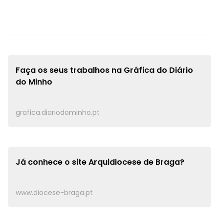
Faça os seus trabalhos na
Gráfica do Diário
do Minho
grafica.diariodominho.pt
Já conhece o site
Arquidiocese de Braga?
www.diocese-braga.pt