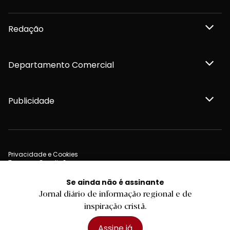
Redação
Departamento Comercial
Publicidade
Privacidade e Cookies
Termos e Condições
Declaração de compromisso FSC®
Política de Confidencialidade
Se ainda não é assinante
Editar Cookies
Jornal diário de informação regional e de
for tomorrow by
LKCOM
2026 Diário do Minho, Lda. © Todos os direitos reservados
inspiração cristã.
Assine já