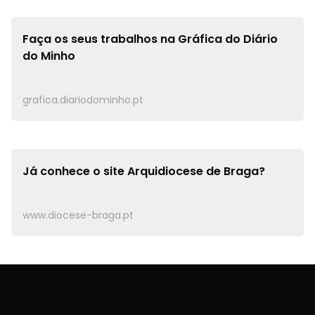
Faça os seus trabalhos na
Gráfica do Diário
do Minho
grafica.diariodominho.pt
Já conhece o site
Arquidiocese de Braga?
www.diocese-braga.pt