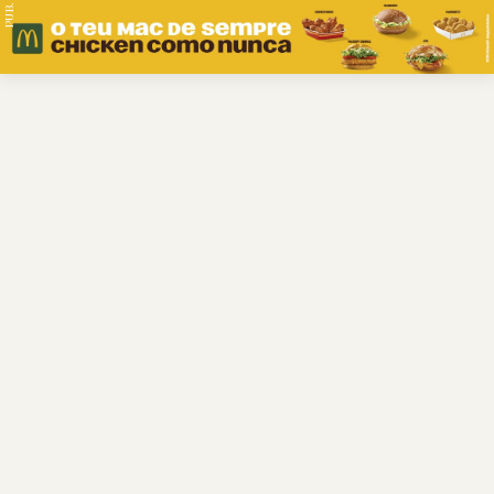
PUB.
Braga
Região
Desporto
Religião
Nacional
Internacional