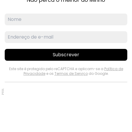
Subscrever
Este site é protegido pelo reCAPTCHA e aplicam-se a
Política de
Privacidade
e os
Termos de Serviço
do Google.
PUB.