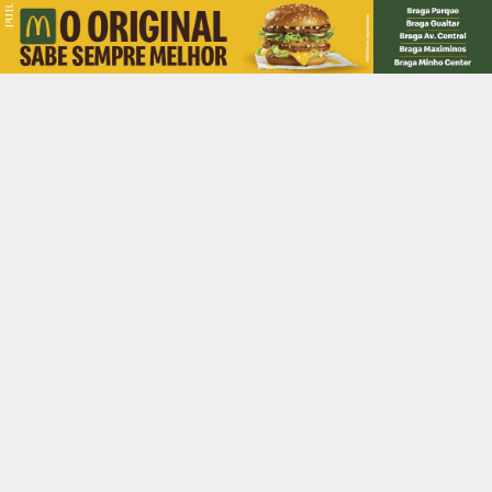
PUB.
Braga
Região
Desporto
Religião
Nacional
Internacional