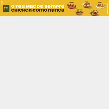
PUB.
Braga
Região
Desporto
Religião
Nacional
Internacional