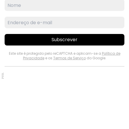
Subscrever
Este site é protegido pelo reCAPTCHA e aplicam-se a
Política de
Privacidade
e os
Termos de Serviço
do Google.
PUB.