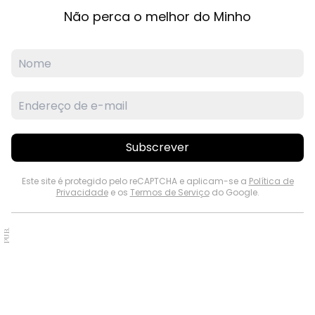
Não perca o melhor do Minho
Subscrever
Este site é protegido pelo reCAPTCHA e aplicam-se a
Política de
Privacidade
e os
Termos de Serviço
do Google.
PUB.