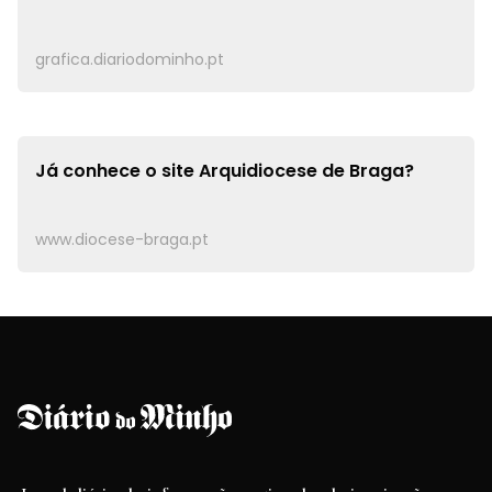
grafica.diariodominho.pt
Já conhece o site
Arquidiocese de Braga?
www.diocese-braga.pt