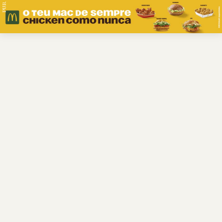
PUB.
Braga
Região
Desporto
Religião
Nacional
Internacional