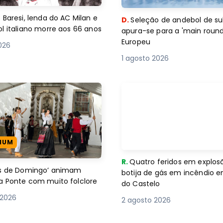
 Baresi, lenda do AC Milan e
D.
Seleção de andebol de su
l italiano morre aos 66 anos
apura-se para a 'main round
Europeu
2026
1 agosto 2026
IUM
R.
Quatro feridos em explos
es de Domingo’ animam
botija de gás em incêndio 
a Ponte com muito folclore
do Castelo
 2026
2 agosto 2026