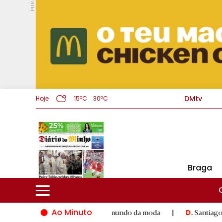
PUB.
DMtv
Hoje
15ºC
30ºC
Braga
Ao Minuto
alento e à inovação do mundo da moda
|
Santiago de Compostel
D.