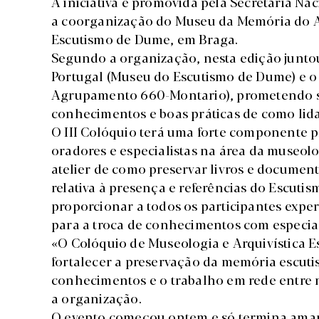
A iniciativa é promovida pela Secretaria Na
a coorganização do Museu da Memória do 
Escutismo de Dume, em Braga.
Segundo a organização, nesta edição juntou
Portugal (Museu do Escutismo de Dume) e o
Agrupamento 660-Montario), prometendo s
conhecimentos e boas práticas de como lida
O III Colóquio terá uma forte componente p
oradores e especialistas na área da museol
atelier de como preservar livros e docume
relativa à presença e referências do Escuti
proporcionar a todos os participantes expe
para a troca de conhecimentos com especial
«O Colóquio de Museologia e Arquivística E
fortalecer a preservação da memória escuti
conhecimentos e o trabalho em rede entre mu
a organização.
O evento começou ontem e só termina ama