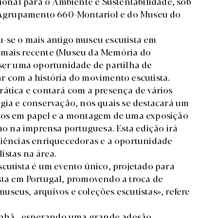
cional para o Ambiente e Sustentabilidade, sob
Agrupamento 660-Montariol e do Museu do
-se o mais antigo museu escutista em
 mais recente (Museu da Memória do
er uma oportunidade de partilha de
r com a história do movimento escutista.
rática e contará com a presença de vários
ogia e conservação, nos quais se destacará um
ntos em papel e a montagem de uma exposição
smo na imprensa portuguesa. Esta edição irá
riências enriquecedoras e a oportunidade
istas na área.
scutista é um evento único, projetado para
sta em Portugal, promovendo a troca de
seus, arquivos e coleções escutistas», refere
nhã, esperando uma grande adesão.