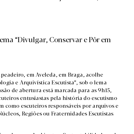
tema “Divulgar, Conservar e Pôr em
Apeadeiro, em Aveleda, em Braga, acolhe
gia e Arquivística Escutista”, sob o lema
essão de abertura está marcada para as 9h15,
teiros entusiastas pela história do escutismo
m como escuteiros responsáveis por arquivos e
cleos, Regiões ou Fraternidades Escutistas