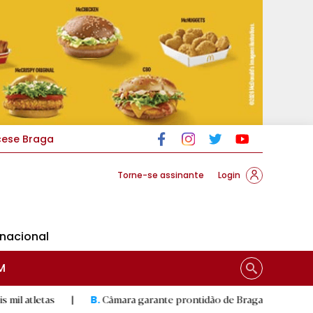
cese Braga
Torne-se assinante
Login
rnacional
M
|
Câmara garante prontidão de Braga no resgate animal
|
B.