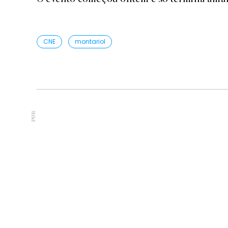
CNE
montariol
PUB.