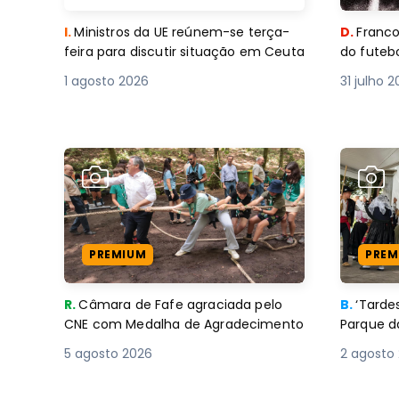
I.
Ministros da UE reúnem-se terça-
D.
Franco
feira para discutir situação em Ceuta
do futebo
1 agosto 2026
31 julho 
PREMIUM
PREM
R.
Câmara de Fafe agraciada pelo
B.
‘Tard
CNE com Medalha de Agradecimento
Parque d
5 agosto 2026
2 agosto