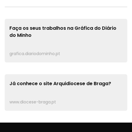
Faça os seus trabalhos na
Gráfica do Diário
do Minho
grafica.diariodominho.pt
Já conhece o site
Arquidiocese de Braga?
www.diocese-braga.pt