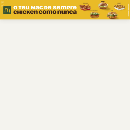
PUB.
Braga
Região
Desporto
Religião
Nacional
Internacional