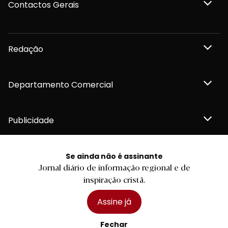
Contactos Gerais
Redação
Departamento Comercial
Publicidade
Se ainda não é assinante
Jornal diário de informação regional e de
Privacidade e Cookies
inspiração cristã.
Termos e Condições
Declaração de compromisso FSC®
Política de Confidencialidade
Assine já
Editar Cookies
for tomorrow by
LKCOM
2026 Diário do Minho, Lda. © Todos os direitos reservados
Fechar