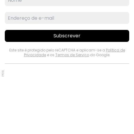
Subscrever
Este site é protegido pelo reCAPTCHA e aplicam-se a
Política de
Privacidade
e os
Termos de Serviço
do Google.
PUB.