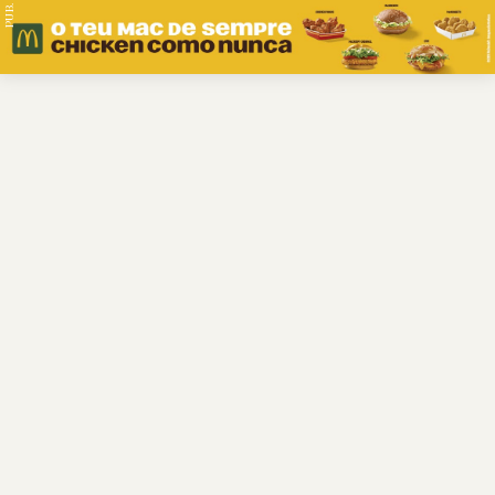
PUB.
Braga
Região
Desporto
Religião
Nacional
Internacional