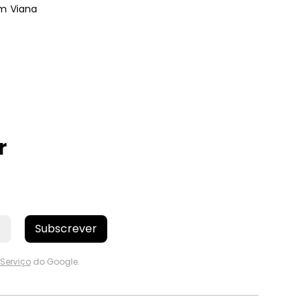
em Viana
r
Subscrever
Serviço
do Google.