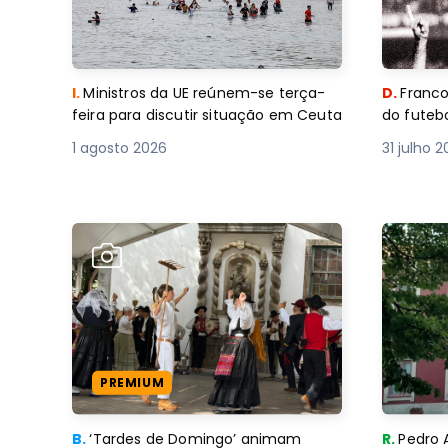
I.
Ministros da UE reúnem-se terça-
D.
Franco
feira para discutir situação em Ceuta
do futebo
1 agosto 2026
31 julho 
PREMIUM
B.
‘Tardes de Domingo’ animam
R.
Pedro 