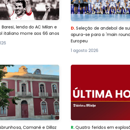
 Baresi, lenda do AC Milan e
D.
Seleção de andebol de su
l italiano morre aos 66 anos
apura-se para a 'main round
Europeu
2026
1 agosto 2026
Abrunhosa, Camané e Dillaz
R.
Quatro feridos em explos