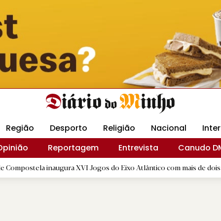
Revista Minha
Gráfica DM
Livraria DM
Arquidio
Região
Desporto
Religião
Nacional
Inte
Opinião
Reportagem
Entrevista
Canudo D
a inaugura XVI Jogos do Eixo Atlântico com mais de dois mil atletas