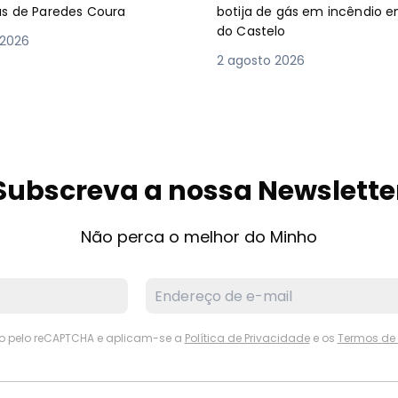
as de Paredes Coura
botija de gás em incêndio 
do Castelo
 2026
2 agosto 2026
Subscreva a nossa Newslette
Não perca o melhor do Minho
ido pelo reCAPTCHA e aplicam-se a
Política de Privacidade
e os
Termos de 