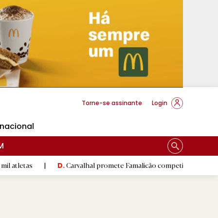
cese Braga
Torne-se assinante
Login
rnacional
M
|
Carvalhal promete Famalicão competitivo e ambicioso na estr
D.