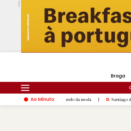
PUB.
DMtv
Hoje
16ºC
29ºC
Braga
Ao Minuto
lento e à inovação do mundo da moda
|
Santiago de Compostel
D.