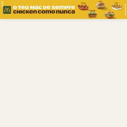
PUB.
Braga
Região
Desporto
Religião
Nacional
Internacional