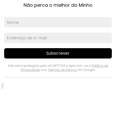
Não perca o melhor do Minho
Subscrever
Este site é protegido pelo reCAPTCHA e aplicam-se a
Política de
Privacidade
e os
Termos de Serviço
do Google.
PUB.