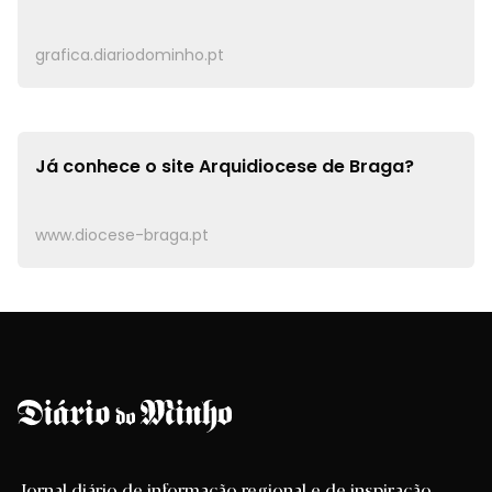
grafica.diariodominho.pt
Já conhece o site
Arquidiocese de Braga?
www.diocese-braga.pt
Jornal diário de informação regional e de inspiração