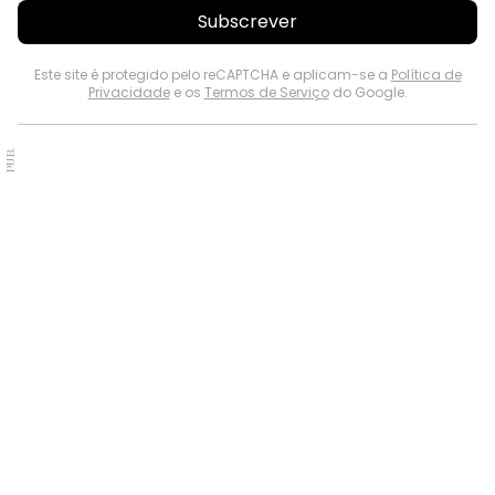
Subscrever
Este site é protegido pelo reCAPTCHA e aplicam-se a
Política de
Privacidade
e os
Termos de Serviço
do Google.
PUB.