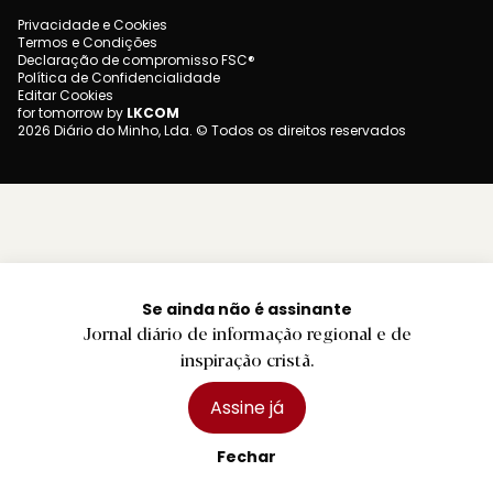
Privacidade e Cookies
Termos e Condições
Declaração de compromisso FSC®
Política de Confidencialidade
Editar Cookies
for tomorrow by
LKCOM
2026 Diário do Minho, Lda. © Todos os direitos reservados
Se ainda não é assinante
Jornal diário de informação regional e de
inspiração cristã.
Assine já
Fechar