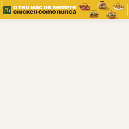
PUB.
Braga
Região
Desporto
Religião
Nacional
Internacional