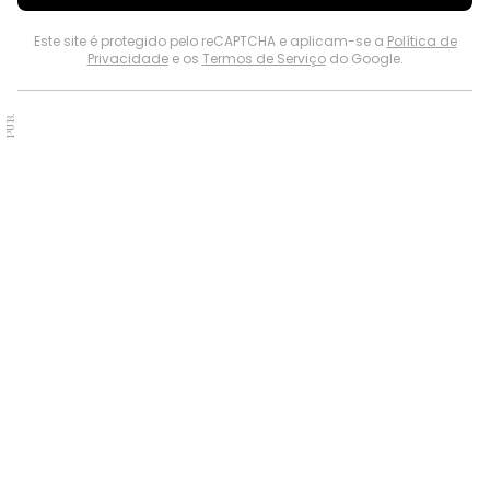
Este site é protegido pelo reCAPTCHA e aplicam-se a
Política de
Privacidade
e os
Termos de Serviço
do Google.
PUB.