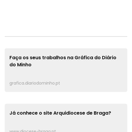
Faça os seus trabalhos na
Gráfica do Diário
do Minho
grafica.diariodominho.pt
Já conhece o site
Arquidiocese de Braga?
www.diocese-braga.pt