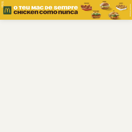
PUB.
Braga
Região
Desporto
Religião
Nacional
Internacional