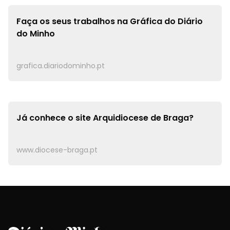
Faça os seus trabalhos na
Gráfica do Diário
do Minho
grafica.diariodominho.pt
Já conhece o site
Arquidiocese de Braga?
www.diocese-braga.pt