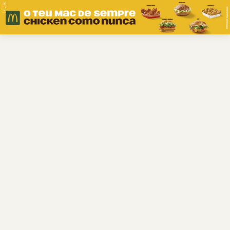
PUB.
Braga
Região
Desporto
Religião
Nacional
Internacional