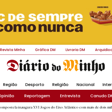
Revista Minha
Gráfica DM
Livraria DM
Arquidio
Região
Desporto
Religião
Nacional
Inte
Opinião
Reportagem
Entrevista
Canudo D
gura XVI Jogos do Eixo Atlântico com mais de dois mil atletas
|