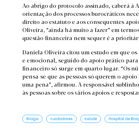
Ao abrigo do protocolo assinado, caberá à
orientação dos processos burocráticos nece
direito ao estatuto e aos consequentes apo
Oliveira, “ainda há muito a fazer” em termos
questão financeira nem sequer é a prioritár
Daniela Oliveira citou um estudo em que os
e emocional, seguido do apoio prático para
financeiro só surge em quarto lugar. “Os n
pensa-se que as pessoas só querem o apoio 
uma pena”, afirmou. A responsável sublinh
às pessoas sobre os vários apoios e respostas
Braga
cuidadores
saúde
Hospital de Bra