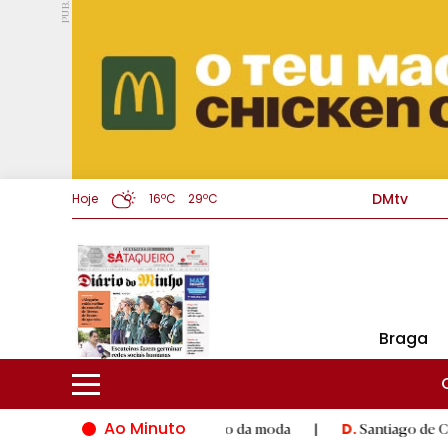
PUB.
DMtv
Hoje
16ºC
29ºC
Braga
Ao Minuto
 e à inovação do mundo da moda
|
Santiago de Compostela inau
D.