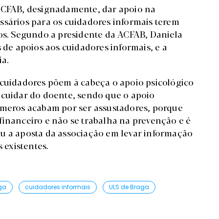
 ACFAB, designadamente, dar apoio na
ssários para os cuidadores informais terem
ios. Segundo a presidente da ACFAB, Daniela
 de apoios aos cuidadores informais, e a
ia.
 cuidadores põem à cabeça o apoio psicológico
 cuidar do doente, sendo que o apoio
úmeros acabam por ser assustadores, porque
financeiro e não se trabalha na prevenção e é
ou a aposta da associação em levar informação
 existentes.
ga
cuidadores informais
ULS de Braga