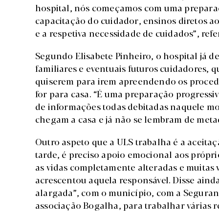
hospital, nós começamos com uma prepara
capacitação do cuidador, ensinos diretos a
e a respetiva necessidade de cuidados”, refe
Segundo Elisabete Pinheiro, o hospital já de
familiares e eventuais futuros cuidadores,
quiserem para irem apreendendo os proced
for para casa. “É uma preparação progressiv
de informações todas debitadas naquele mo
chegam a casa e já não se lembram de metad
Outro aspeto que a ULS trabalha é a aceita
tarde, é preciso apoio emocional aos própr
as vidas completamente alteradas e muitas 
acrescentou aquela responsável. Disse aind
alargada”, com o município, com a Seguran
associação Bogalha, para trabalhar várias r