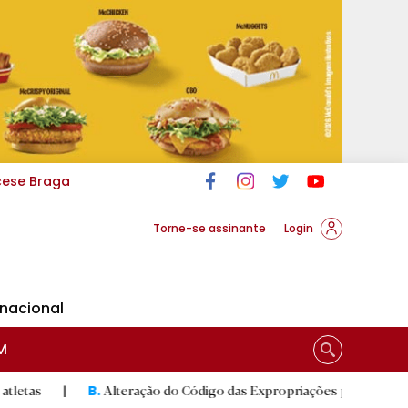
cese Braga
Torne-se assinante
Login
rnacional
M
Alteração do Código das Expropriações pode ajudar construção d
B.