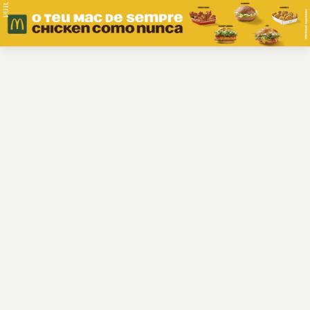
PUB.
Braga
Região
Desporto
Religião
Nacional
Internacional