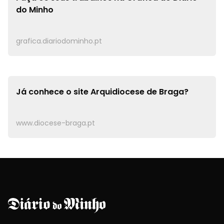
do Minho
grafica.diariodominho.pt
Já conhece o site
Arquidiocese de Braga?
www.diocese-braga.pt