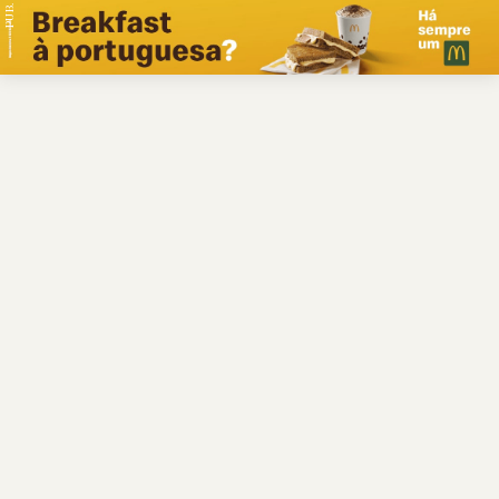
PUB.
Braga
Região
Desporto
Religião
Nacional
Internacional