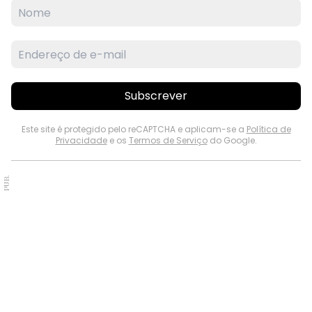
Subscrever
Este site é protegido pelo reCAPTCHA e aplicam-se a
Política de
Privacidade
e os
Termos de Serviço
do Google.
PUB.