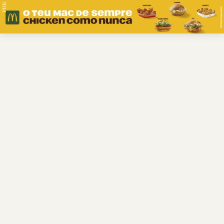
PUB.
Braga
Região
Desporto
Religião
Nacional
Internacional