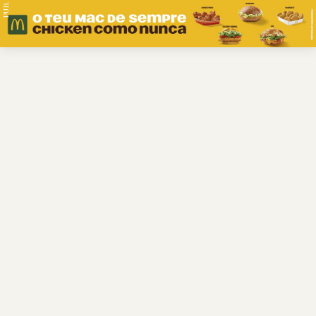
PUB.
Braga
Região
Desporto
Religião
Nacional
Internacional