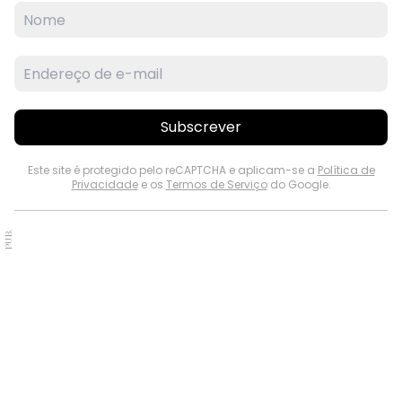
Subscrever
Este site é protegido pelo reCAPTCHA e aplicam-se a
Política de
Privacidade
e os
Termos de Serviço
do Google.
PUB.