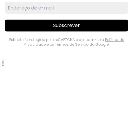
Subscrever
Este site é protegido pelo reCAPTCHA e aplicam-se a
Política de
Privacidade
e os
Termos de Serviço
do Google.
PUB.