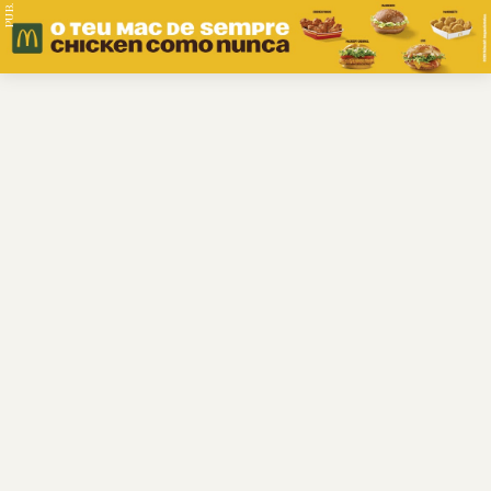
PUB.
Braga
Região
Desporto
Religião
Nacional
Internacional