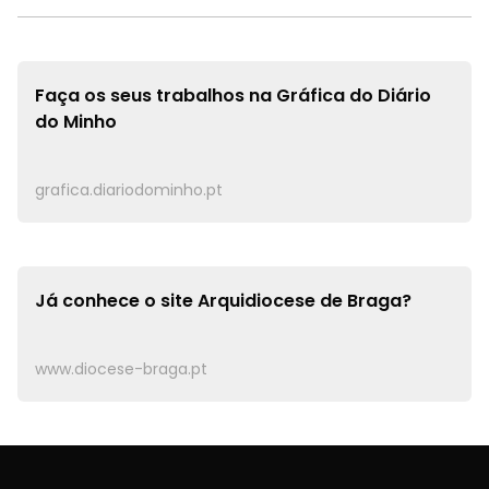
Faça os seus trabalhos na
Gráfica do Diário
do Minho
grafica.diariodominho.pt
Já conhece o site
Arquidiocese de Braga?
www.diocese-braga.pt