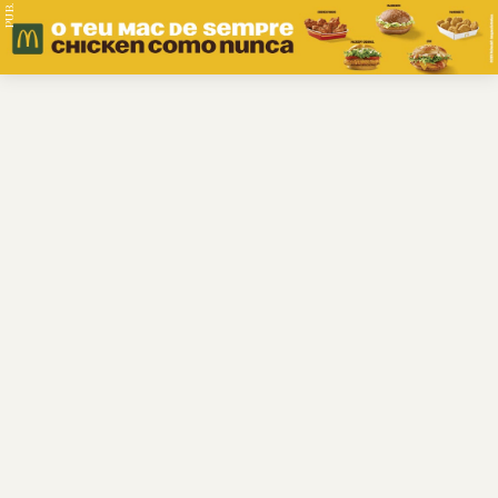
PUB.
Braga
Região
Desporto
Religião
Nacional
Internacional