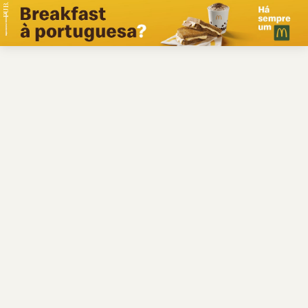
PUB.
Braga
Região
Desporto
Religião
Nacional
Internacional