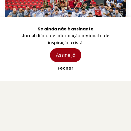
Se ainda não é assinante
Jornal diário de informação regional e de
inspiração cristã.
D.
Seleção de andebol de sub-18 apura-se
Assine já
para a 'main round' do Europeu
Fechar
1 agosto 2026