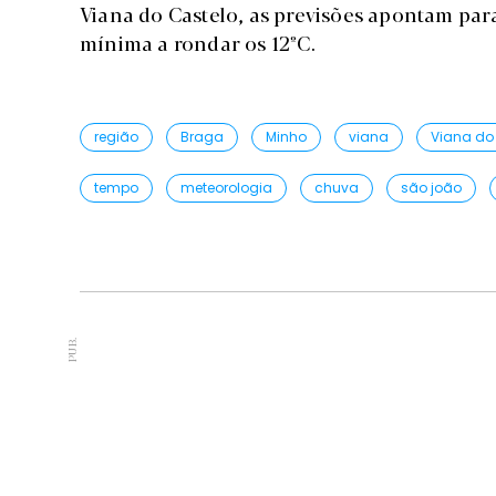
Viana do Castelo, as previsões apontam pa
mínima a rondar os 12ºC.
região
Braga
Minho
viana
Viana do
tempo
meteorologia
chuva
são joão
PUB.