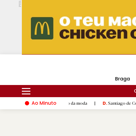
PUB.
DMtv
Hoje
17ºC
30ºC
Braga
Ao Minuto
 e à inovação do mundo da moda
|
Santiago de Compostela inau
D.