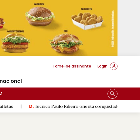
cese Braga
Torne-se assinante
Login
rnacional
M
Técnico Paulo Ribeiro orienta conquistadoras
|
Luís Fern
D.
D.