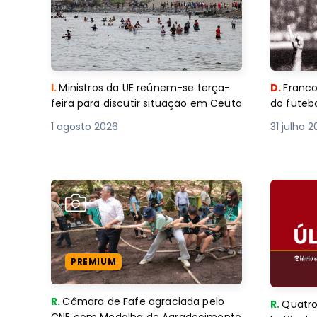
I.
Ministros da UE reúnem-se terça-
D.
Franco
feira para discutir situação em Ceuta
do futebo
1 agosto 2026
31 julho 
PREMIUM
R.
Câmara de Fafe agraciada pelo
R.
Quatro
CNE com Medalha de Agradecimento