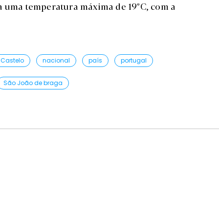
ra uma temperatura máxima de 19ºC, com a
 Castelo
nacional
país
portugal
São João de braga