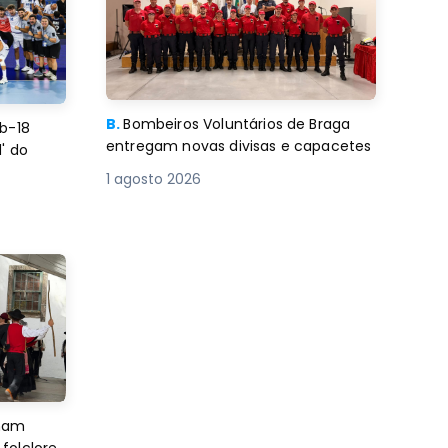
B.
Bombeiros Voluntários de Braga
b-18
entregam novas divisas e capacetes
' do
1 agosto 2026
imam
folclore