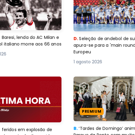
 Baresi, lenda do AC Milan e
D.
Seleção de andebol de su
l italiano morre aos 66 anos
apura-se para a 'main round
Europeu
2026
1 agosto 2026
PREMIUM
B.
‘Tardes de Domingo’ an
 feridos em explosão de
Parque da Ponte com muito 