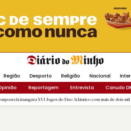
Revista Minha
Gráfica DM
Livraria DM
Arquidio
Região
Desporto
Religião
Nacional
Inte
Opinião
Reportagem
Entrevista
Canudo D
gura XVI Jogos do Eixo Atlântico com mais de dois mil atletas
|