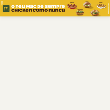
PUB.
Braga
Região
Desporto
Religião
Nacional
Internacional