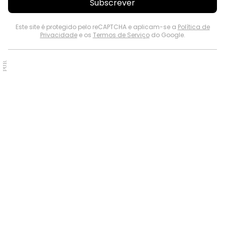
Subscrever
Este site é protegido pelo reCAPTCHA e aplicam-se a
Política de
Privacidade
e os
Termos de Serviço
do Google.
PUB.