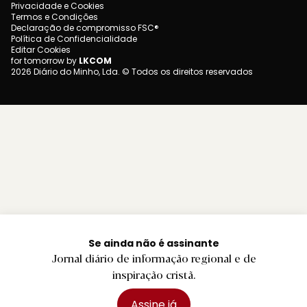
Privacidade e Cookies
Termos e Condições
Declaração de compromisso FSC®
Política de Confidencialidade
Editar Cookies
for tomorrow by
LKCOM
2026 Diário do Minho, Lda. © Todos os direitos reservados
Se ainda não é assinante
Jornal diário de informação regional e de
inspiração cristã.
Assine já