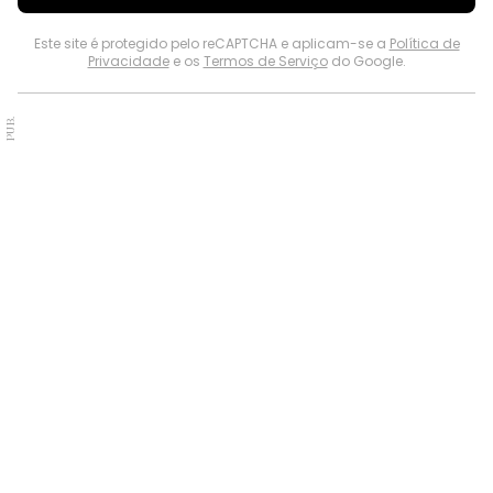
Este site é protegido pelo reCAPTCHA e aplicam-se a
Política de
Privacidade
e os
Termos de Serviço
do Google.
PUB.