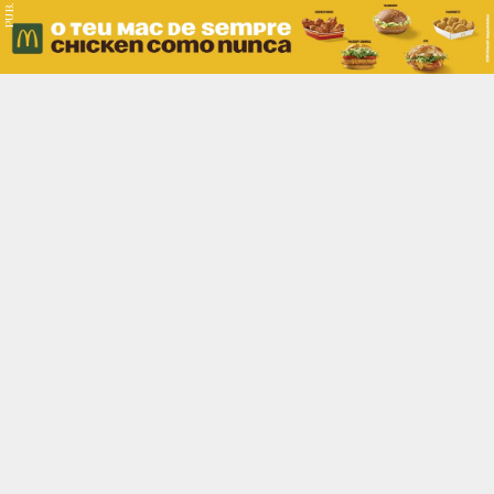
PUB.
Braga
Região
Desporto
Religião
Nacional
Internacional