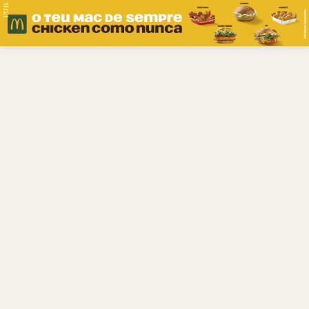
PUB.
Braga
Região
Desporto
Religião
Nacional
Internacional