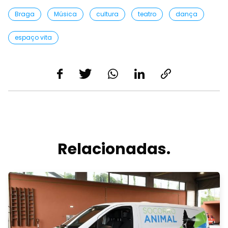
Braga
Música
cultura
teatro
dança
espaço vita
Relacionadas.