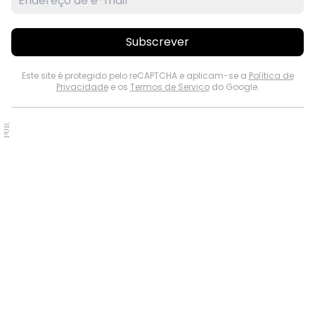
Subscrever
Este site é protegido pelo reCAPTCHA e aplicam-se a
Política de
Privacidade
e os
Termos de Serviço
do Google.
PUB.