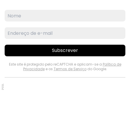
Subscrever
Este site é protegido pelo reCAPTCHA e aplicam-se a
Política de
Privacidade
e os
Termos de Serviço
do Google.
PUB.