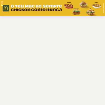
PUB.
Braga
Região
Desporto
Religião
Nacional
Internacional