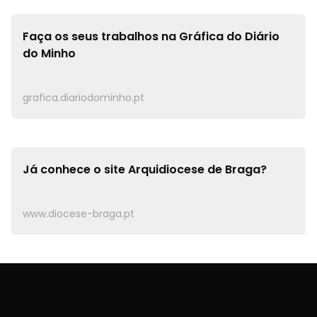
Faça os seus trabalhos na
Gráfica do Diário
do Minho
grafica.diariodominho.pt
Já conhece o site
Arquidiocese de Braga?
www.diocese-braga.pt