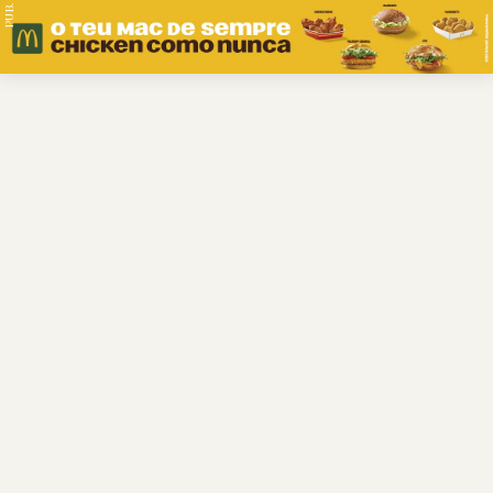
PUB.
Braga
Região
Desporto
Religião
Nacional
Internacional