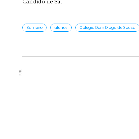
Cândido de Sá.
Sameiro
alunos
Colégio Dom Diogo de Sousa
PUB.