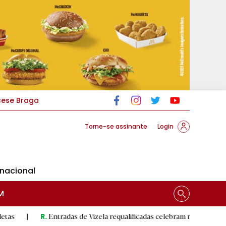
cese Braga
Torne-se assinante
Login
rnacional
M
Entradas de Vizela requalificadas celebram revolução do 5 de Agosto
.