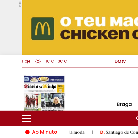
PUB.
DMtv
Hoje
16ºC
30ºC
Braga
Ao Minuto
à inovação do mundo da moda
|
Santiago de Compostela inaugur
D.