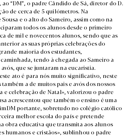
 ao “DM”, o padre Cândido de Sá, diretor do D.
ção de cerca de 5 quilómetros. Na
 Sousa e o alto do Sameiro, assim como na
rticiparam todos os alunos desde o primeiro
erca de mil e novecentos alunos, sendo que as
anterior as suas próprias celebrações do
 grande maioria dos estudantes,
a caminhada, tendo à chegada ao Sameiro a
 avós, que se juntaram na eucaristia.
ste ato é para nós muito significativo, neste
as também a de muitos pais e avós dos nossos
 e celebração de Natal», valorizou o padre
ousa acrescentou que também o ensino é uma
imDM portante, sobretudo no colégio católico
rceira melhor escola do país e pretende
ma obra educativa que transmita aos alunos
es humanos e cristãos», sublinhou o padre