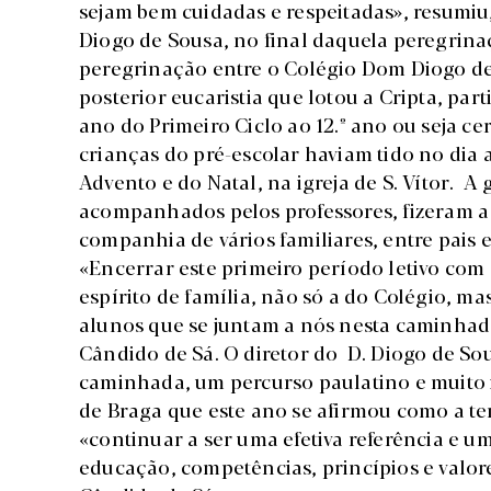
sejam bem cuidadas e respeitadas», resumiu,
Diogo de Sousa, no final daquela peregrina
peregrinação entre o Colégio Dom Diogo de
posterior eucaristia que lotou a Cripta, pa
ano do Primeiro Ciclo ao 12.º ano ou seja c
crianças do pré-escolar haviam tido no dia 
Advento e do Natal, na igreja de S. Vítor. A
acompanhados pelos professores, fizeram 
companhia de vários familiares, entre pais e
«Encerrar este primeiro período letivo com e
espírito de família, não só a do Colégio, m
alunos que se juntam a nós nesta caminhada
Cândido de Sá. O diretor do D. Diogo de S
caminhada, um percurso paulatino e muito 
de Braga que este ano se afirmou como a te
«continuar a ser uma efetiva referência e u
educação, competências, princípios e valor