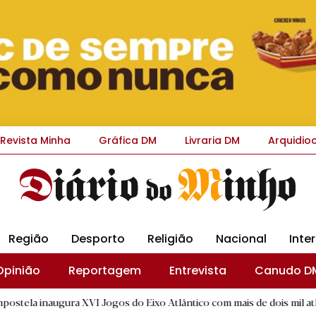
Revista Minha
Gráfica DM
Livraria DM
Arquidio
Região
Desporto
Religião
Nacional
Inte
Opinião
Reportagem
Entrevista
Canudo D
a XVI Jogos do Eixo Atlântico com mais de dois mil atletas
|
R