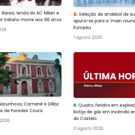
 Baresi, lenda do AC Milan e
D.
Seleção de andebol de su
l italiano morre aos 66 anos
apura-se para a 'main round
Europeu
2026
1 agosto 2026
Abrunhosa, Camané e Dillaz
R.
Quatro feridos em explos
as de Paredes Coura
botija de gás em incêndio 
do Castelo
 2026
2 agosto 2026