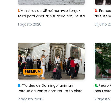
I.
Ministros da UE reúnem-se terça-
D.
Franco
feira para discutir situação em Ceuta
do futebo
1 agosto 2026
31 julho 
PREMIUM
B.
‘Tardes de Domingo’ animam
R.
Pedro 
Parque da Ponte com muito folclore
nas Fest
2 agosto 2026
2 agosto