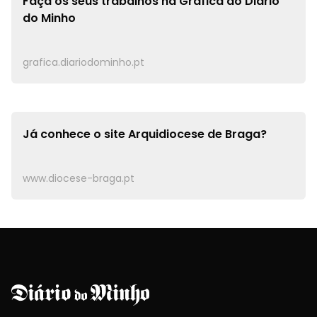
Faça os seus trabalhos na
Gráfica do Diário
do Minho
grafica.diariodominho.pt
Já conhece o site
Arquidiocese de Braga?
www.diocese-braga.pt