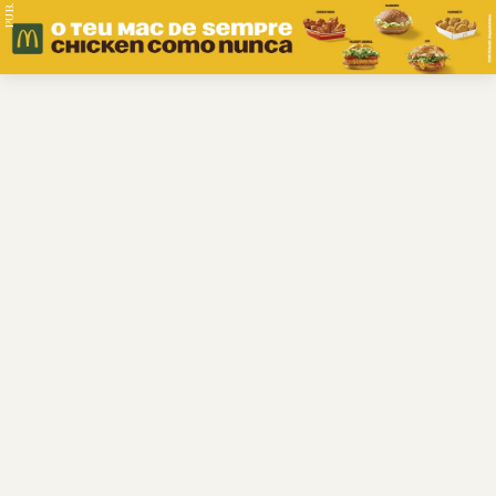
PUB.
Braga
Região
Desporto
Religião
Nacional
Internacional