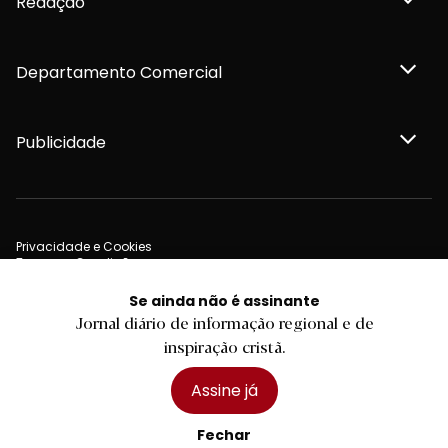
Redação
Departamento Comercial
Publicidade
Privacidade e Cookies
Termos e Condições
Declaração de compromisso FSC®
Política de Confidencialidade
Se ainda não é assinante
Editar Cookies
Jornal diário de informação regional e de
for tomorrow by
LKCOM
2026 Diário do Minho, Lda. © Todos os direitos reservados
inspiração cristã.
Assine já
Fechar