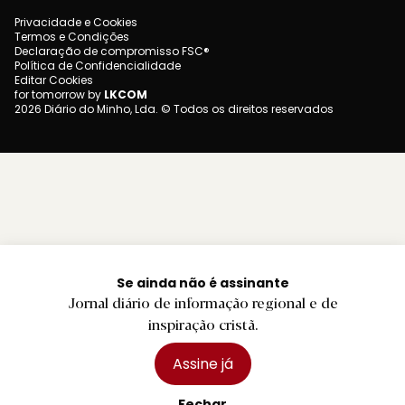
Privacidade e Cookies
Termos e Condições
Declaração de compromisso FSC®
Política de Confidencialidade
Editar Cookies
for tomorrow by
LKCOM
2026 Diário do Minho, Lda. © Todos os direitos reservados
Se ainda não é assinante
Jornal diário de informação regional e de
inspiração cristã.
Assine já
Fechar