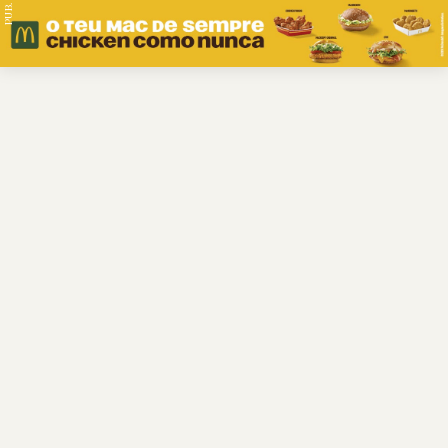
PUB.
Braga
Região
Desporto
Religião
Nacional
Internacional