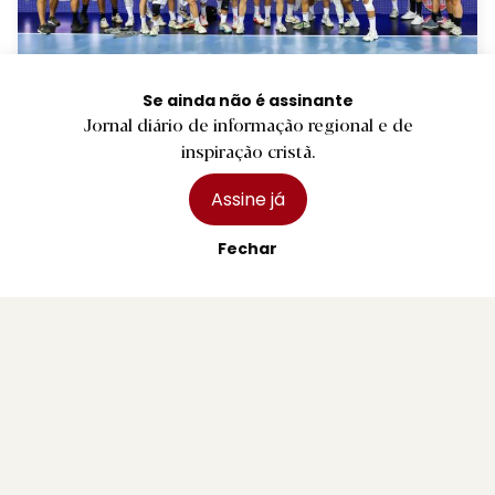
D.
Seleção de andebol de sub-18 apura-se
Se ainda não é assinante
Jornal diário de informação regional e de
para a 'main round' do Europeu
inspiração cristã.
1 agosto 2026
Assine já
Fechar