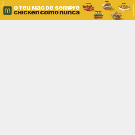
PUB.
Braga
Região
Desporto
Religião
Nacional
Internacional