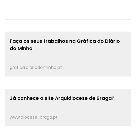
Faça os seus trabalhos na
Gráfica do Diário
do Minho
grafica.diariodominho.pt
Já conhece o site
Arquidiocese de Braga?
www.diocese-braga.pt