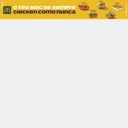
PUB.
Braga
Região
Desporto
Religião
Nacional
Internacional