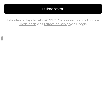
Subscrever
Este site é protegido pelo reCAPTCHA e aplicam-se a
Política de
Privacidade
e os
Termos de Serviço
do Google.
PUB.