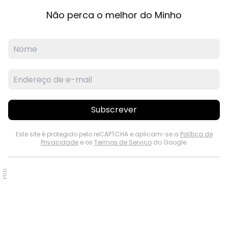
Não perca o melhor do Minho
Subscrever
Este site é protegido pelo reCAPTCHA e aplicam-se a
Política de
Privacidade
e os
Termos de Serviço
do Google.
PUB.