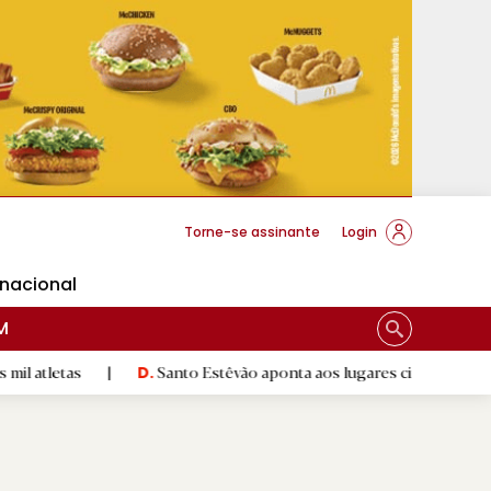
cese Braga
Torne-se assinante
Login
rnacional
M
|
Santo Estêvão aponta aos lugares cimeiros da Honra
|
D.