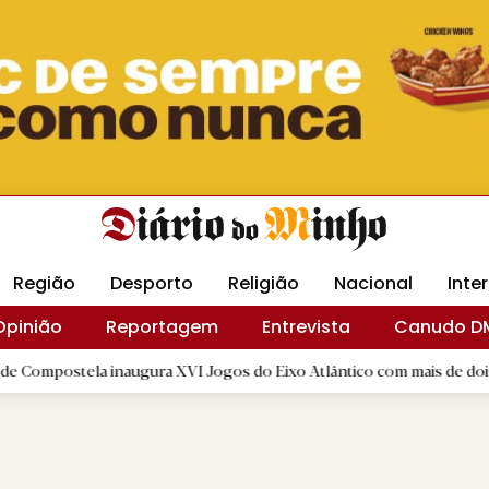
Revista Minha
Gráfica DM
Livraria DM
Arquidio
Região
Desporto
Religião
Nacional
Inte
Opinião
Reportagem
Entrevista
Canudo D
 inaugura XVI Jogos do Eixo Atlântico com mais de dois mil atletas