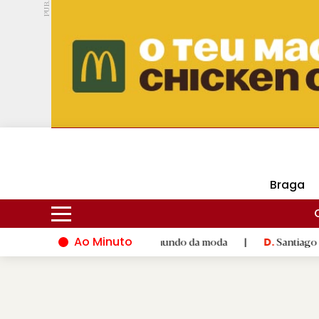
PUB.
DMtv
Hoje
16ºC
28ºC
Braga
Ao Minuto
lento e à inovação do mundo da moda
|
Santiago de Compostela
D.