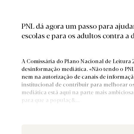
PNL dá agora um passo para ajudar
escolas e para os adultos contra a
A Comissária do Plano Nacional de Leitur
desinformação mediática. «Não tendo o PNL
nem na autorização de canais de informação
institucional de contribuir para melhorar os n
mediática está aqui na parte mais ambiciosa
para que a populaç&...