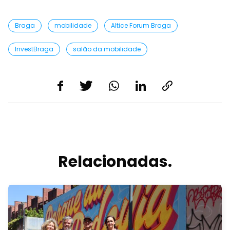
Braga
mobilidade
Altice Forum Braga
InvestBraga
salão da mobilidade
Relacionadas.