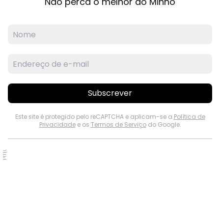
Não perca o melhor do Minho
Subscrever
Este site é protegido pelo reCAPTCHA e aplicam-se a
Política de
Privacidade
e os
Termos de Serviço
do Google.
PUB.