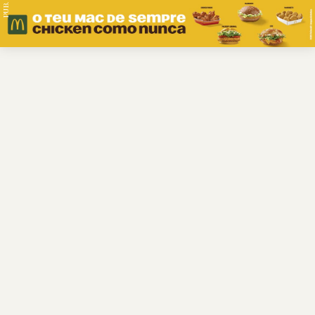
PUB.
Braga
Região
Desporto
Religião
Nacional
Internacional