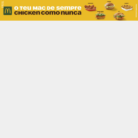
PUB.
Braga
Região
Desporto
Religião
Nacional
Internacional