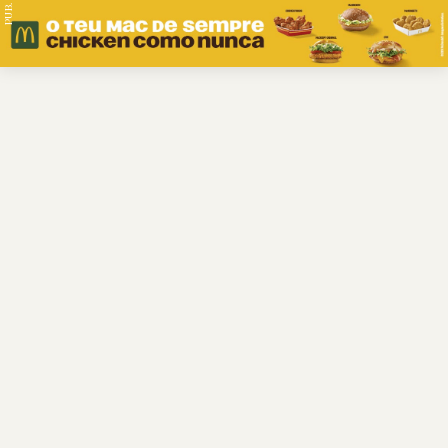
PUB.
Braga
Região
Desporto
Religião
Nacional
Internacional