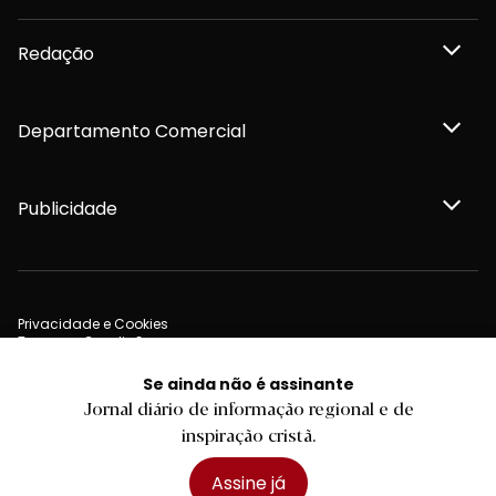
Redação
Departamento Comercial
Publicidade
Privacidade e Cookies
Termos e Condições
Declaração de compromisso FSC®
Política de Confidencialidade
Se ainda não é assinante
Editar Cookies
Jornal diário de informação regional e de
for tomorrow by
LKCOM
2026 Diário do Minho, Lda. © Todos os direitos reservados
inspiração cristã.
Assine já