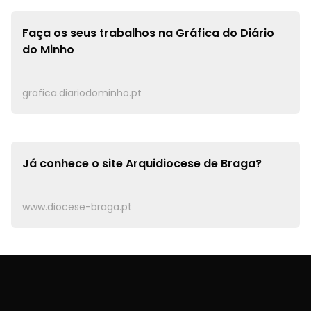
Faça os seus trabalhos na
Gráfica do Diário
do Minho
grafica.diariodominho.pt
Já conhece o site
Arquidiocese de Braga?
www.diocese-braga.pt