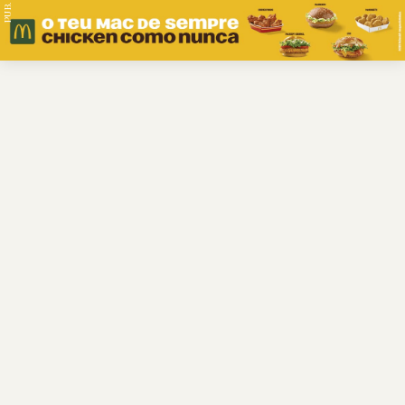
PUB.
Braga
Região
Desporto
Religião
Nacional
Internacional