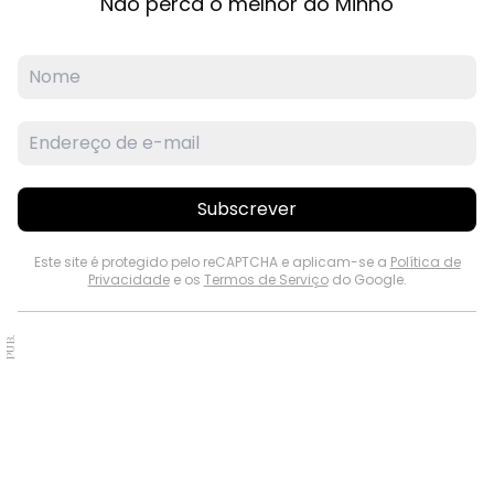
Não perca o melhor do Minho
Subscrever
Este site é protegido pelo reCAPTCHA e aplicam-se a
Política de
Privacidade
e os
Termos de Serviço
do Google.
PUB.