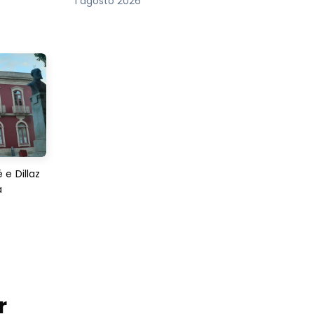
1 agosto 2026
e Dillaz
a
r