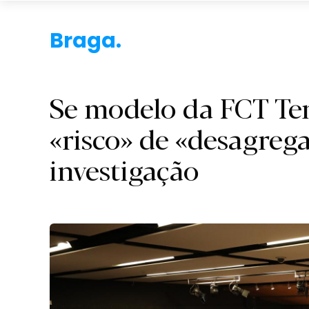
Braga.
Se modelo da FCT Te
«risco» de «desagreg
investigação