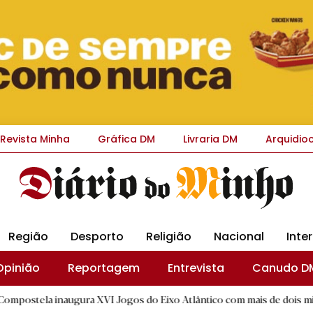
Revista Minha
Gráfica DM
Livraria DM
Arquidio
Região
Desporto
Religião
Nacional
Inte
Opinião
Reportagem
Entrevista
Canudo D
augura XVI Jogos do Eixo Atlântico com mais de dois mil atletas
|