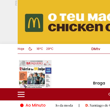
PUB.
DMtv
Hoje
16ºC
29ºC
Braga
Ao Minuto
to e à inovação do mundo da moda
|
Santiago de Compostela in
D.