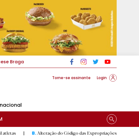
cese Braga
Torne-se assinante
Login
rnacional
M
Alteração do Código das Expropriações pode ajudar construção
B.