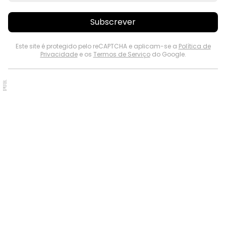
Subscrever
Este site é protegido pelo reCAPTCHA e aplicam-se a
Política de
Privacidade
e os
Termos de Serviço
do Google.
PUB.