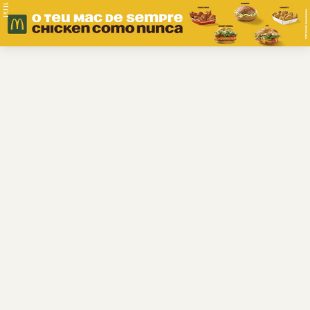
PUB.
Braga
Região
Desporto
Religião
Nacional
Internacional