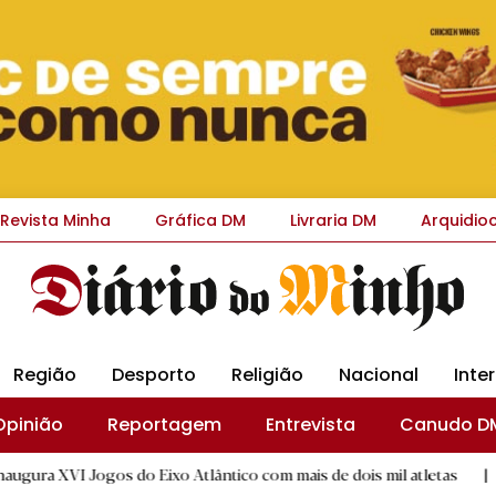
Revista Minha
Gráfica DM
Livraria DM
Arquidio
Região
Desporto
Religião
Nacional
Inte
Opinião
Reportagem
Entrevista
Canudo D
os do Eixo Atlântico com mais de dois mil atletas
|
Flor Deni
D.