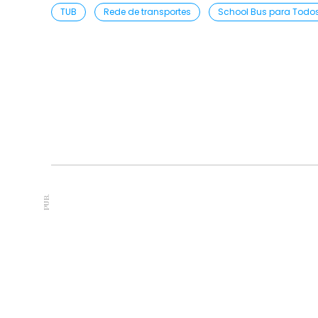
TUB
Rede de transportes
School Bus para Todo
PUB.