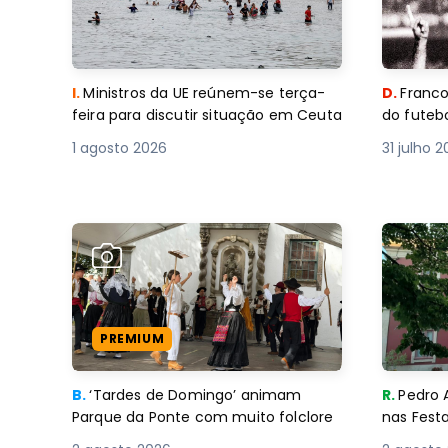
I.
Ministros da UE reúnem-se terça-
D.
Franco
feira para discutir situação em Ceuta
do futebo
1 agosto 2026
31 julho 
PREMIUM
B.
‘Tardes de Domingo’ animam
R.
Pedro 
Parque da Ponte com muito folclore
nas Fest