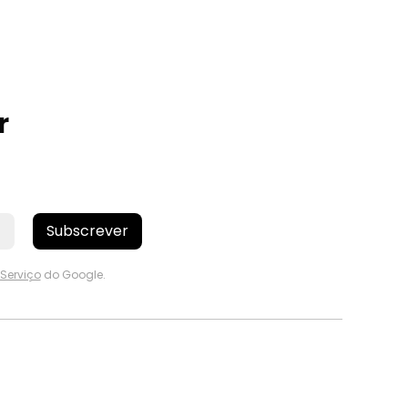
r
Subscrever
Serviço
do Google.