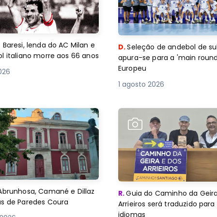
 Baresi, lenda do AC Milan e
D.
Seleção de andebol de su
l italiano morre aos 66 anos
apura-se para a 'main round
Europeu
2026
1 agosto 2026
Abrunhosa, Camané e Dillaz
R.
Guia do Caminho da Geira
as de Paredes Coura
Arrieiros será traduzido para
idiomas