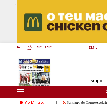
PUB.
DMtv
Hoje
16ºC
30ºC
Braga
Ao Minuto
o do mundo da moda
|
Santiago de Compostela inaugura XVI Jog
D.