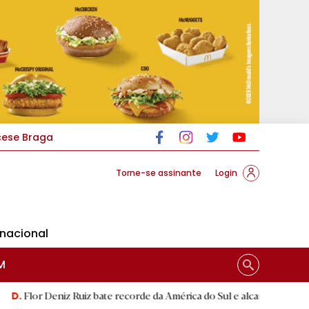
cese Braga
Torne-se assinante
Login
rnacional
M
z Ruiz bate recorde da América do Sul e alcança segunda melhor mar