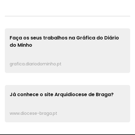
Faça os seus trabalhos na
Gráfica do Diário
do Minho
grafica.diariodominho.pt
Já conhece o site
Arquidiocese de Braga?
www.diocese-braga.pt