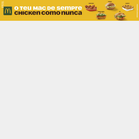
PUB.
Braga
Região
Desporto
Religião
Nacional
Internacional