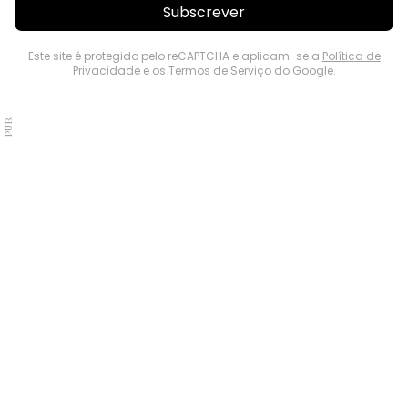
Subscrever
Este site é protegido pelo reCAPTCHA e aplicam-se a
Política de
Privacidade
e os
Termos de Serviço
do Google.
PUB.