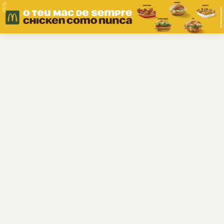
PUB.
Braga
Região
Desporto
Religião
Nacional
Internacional