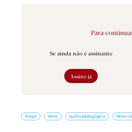
Para continuar
Se ainda não é assinante
Assine já
Braga
férias
quinta pedagógica
férias n