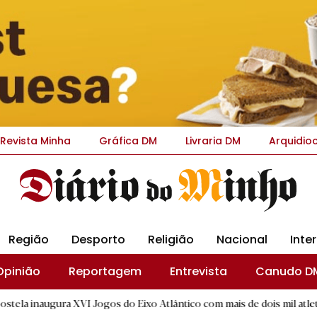
Revista Minha
Gráfica DM
Livraria DM
Arquidio
Região
Desporto
Religião
Nacional
Inte
Opinião
Reportagem
Entrevista
Canudo D
XVI Jogos do Eixo Atlântico com mais de dois mil atletas
|
I
B.