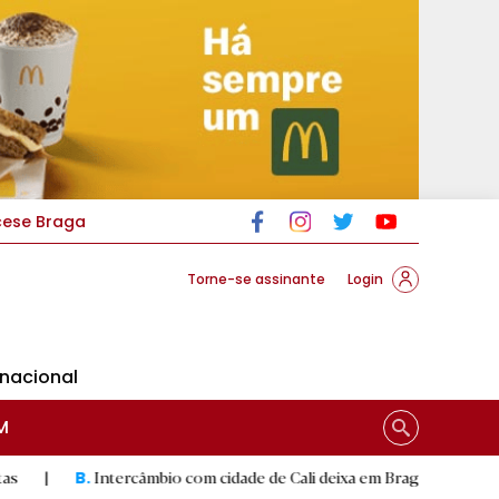
cese Braga
Torne-se assinante
Login
rnacional
M
ntercâmbio com cidade de Cali deixa em Braga mural artístico
|
D