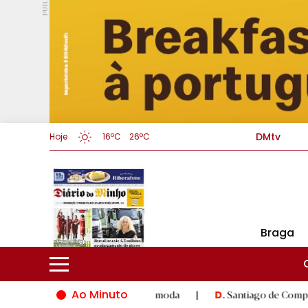
PUB.
DMtv
Hoje
16ºC
26ºC
Braga
Ao Minuto
inovação do mundo da moda
|
Santiago de Compostela inaugura 
D.