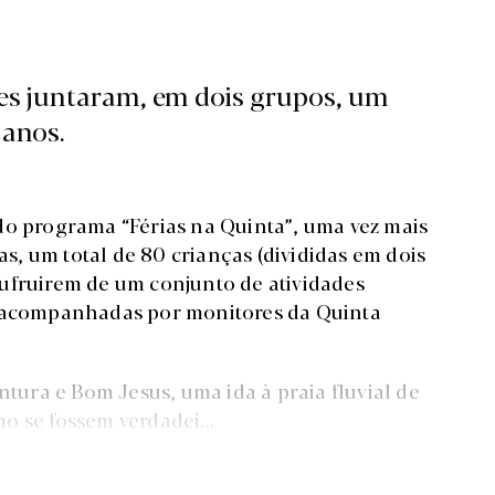
es juntaram, em dois grupos, um
 anos.
do programa “Férias na Quinta”, uma vez mais
, um total de 80 crianças (divididas em dois
ufruirem de um conjunto de atividades
e acompanhadas por monitores da Quinta
ntura e Bom Jesus, uma ida à praia fluvial de
o se fossem verdadei...