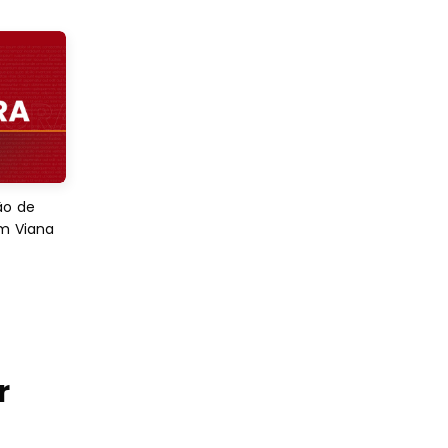
ão de
em Viana
r