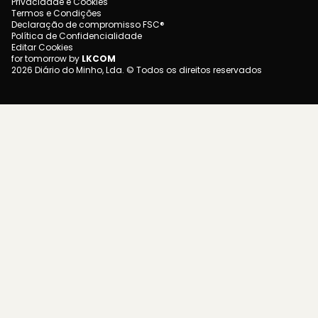
Privacidade e Cookies
Termos e Condições
Declaração de compromisso FSC®
Política de Confidencialidade
Editar Cookies
for tomorrow by
LKCOM
2026 Diário do Minho, Lda. © Todos os direitos reservados