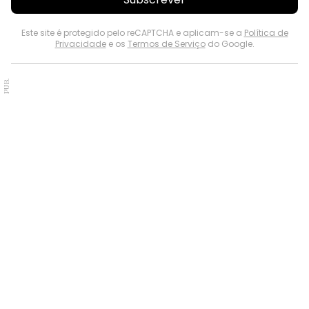
Este site é protegido pelo reCAPTCHA e aplicam-se a
Política de
Privacidade
e os
Termos de Serviço
do Google.
PUB.