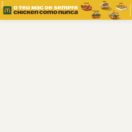
PUB.
Braga
Região
Desporto
Religião
Nacional
Internacional