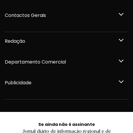
Contactos Gerais
Redação
Departamento Comercial
Publicidade
Privacidade e Cookies
Termos e Condições
Declaração de compromisso FSC®
Se ainda não é assinante
Política de Confidencialidade
Jornal diário de informação regional e de
Editar Cookies