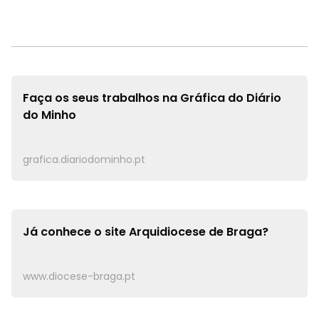
Faça os seus trabalhos na
Gráfica do Diário
do Minho
grafica.diariodominho.pt
Já conhece o site
Arquidiocese de Braga?
www.diocese-braga.pt