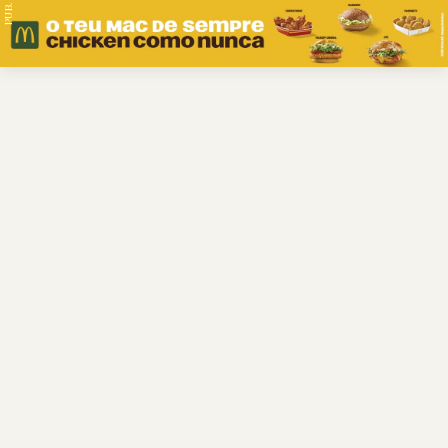
PUB.
Braga
Região
Desporto
Religião
Nacional
Internacional