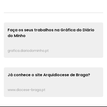
Faça os seus trabalhos na
Gráfica do Diário
do Minho
grafica.diariodominho.pt
Já conhece o site
Arquidiocese de Braga?
www.diocese-braga.pt