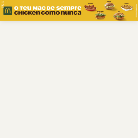
PUB.
Braga
Região
Desporto
Religião
Nacional
Internacional